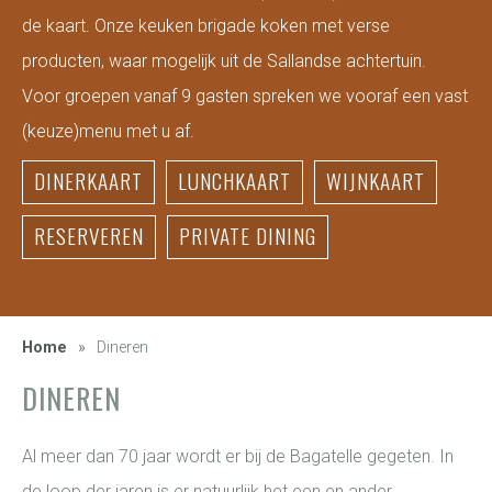
de kaart. Onze keuken brigade koken met verse
producten, waar mogelijk uit de Sallandse achtertuin.
Voor groepen vanaf 9 gasten spreken we vooraf een vast
(keuze)menu met u af.
DINERKAART
LUNCHKAART
WIJNKAART
RESERVEREN
PRIVATE DINING
Home
»
Dineren
DINEREN
Al meer dan 70 jaar wordt er bij de Bagatelle gegeten. In
de loop der jaren is er natuurlijk het een en ander